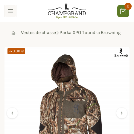
0
Vestes de chasse
Parka XPO Toundra Browning
-70,00 €
chevron_left
chevron_right