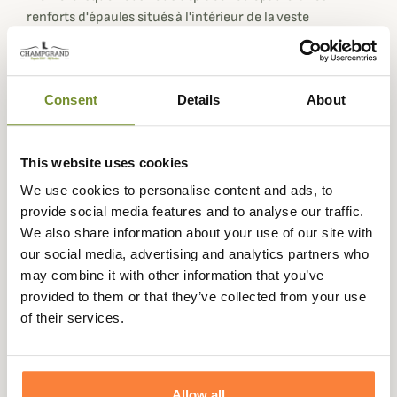
renforts d'épaules situés à l'intérieur de la veste
permettent de réduire l'impact des tires répétés. Les
poignets sont équipés d'un tissu élastiqué pour une
isolation et une tenue parfaite de la veste. Les manches
Consent
Details
About
sont également complétées par des pattes de serrage
avec un velcro solide pour encore plus de maintien.
Retrouvez une fermeture principale bidirectionnelle et
This website uses cookies
de nombreuses poches pour y ranger tous vos
We use cookies to personalise content and ads, to
accessoires de chasse dont deux poches poitrine ; l'une
provide social media features and to analyse our traffic.
plus grande permettant de recevoir une radio et l'autre
We also share information about your use of our site with
un téléphone ou tous autres objets essentiels à votre
our social media, advertising and analytics partners who
pratique. Deux poches à rabat avec rangements pour
may combine it with other information that you’ve
munitions permettent d'avoir tout à porté de mains et
provided to them or that they’ve collected from your use
rapidement. A l'arrière, retrouvez une poche carnier
of their services.
zippée pour y glisser objets ou gibier.
Sa matière silencieuse vous permet une totale discrétion
lorsque vous évoluez dans des environnements boisés
Allow all
mais vous permet une bonne visibilité auprès des autres