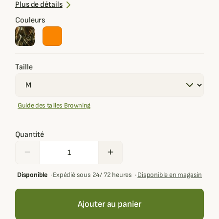
Capuche repliable dans le col
Plus de détails
Plusieurs coloris disponibles : uni, camouflage, orange
Couleurs
Taille
Guide des tailles Browning
Quantité
remove
add
Disponible
·
Expédié sous 24/ 72 heures
·
Disponible en magasin
Ajouter au panier