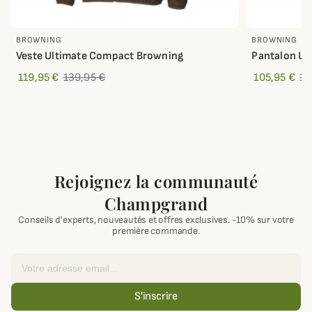
BROWNING
BROWNING
Veste Ultimate Compact Browning
Pantalon Ul
119,95 €
139,95 €
105,95 €
16
Rejoignez la communauté
Champgrand
Conseils d'experts, nouveautés et offres exclusives. -10% sur votre
première commande.
Email
S'inscrire