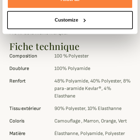
chasseurs selon le coloris choisi.
Pour plus de chaleur, optez pour le modèle
XPO Pro 2
Customize
Browning
, la nouvelle version de la Veste de Poste XPO
Pro RF de la même marque.
Fiche technique
Composition
100 % Polyester
Doublure
100% Polyamide
Renfort
48% Polyamide, 40% Polyester, 8%
para-aramide Kevlar®, 4%
Elasthane
Tissu extérieur
90% Polyester, 10% Elasthanne
Coloris
Camouflage , Marron, Orange, Vert
Matière
Élasthanne, Polyamide, Polyester