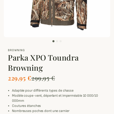
zoom_out_map
BROWNING
Parka XPO Toundra
Browning
229,95 €
299,95 €
Adaptée pour différents types de chasse
Modèle coupe-vent, déperlant et imperméable 10 000/10
000mm
Coutures étanches
Nombreuses poches dont une carnier