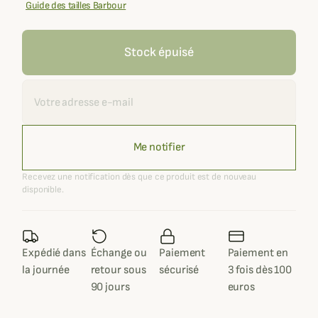
Guide des tailles Barbour
Stock épuisé
Recevoir une alerte
Me notifier
Recevez une notification dès que ce produit est de nouveau
disponible.
Expédié dans
Échange ou
Paiement
Paiement en
la journée
retour sous
sécurisé
3 fois dès 100
90 jours
euros