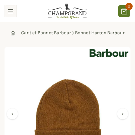
0
Gant et Bonnet Barbour
Bonnet Harton Barbour
chevron_left
chevron_right