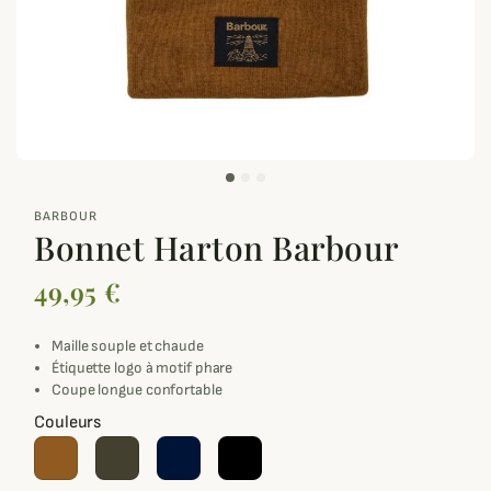
zoom_out_map
BARBOUR
Bonnet Harton Barbour
49,95 €
Maille souple et chaude
Étiquette logo à motif phare
Coupe longue confortable
Couleurs