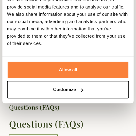
fraîches en ville comme en bord de mer. Un accessoire
provide social media features and to analyse our traffic.
pratique et stylé, à porter dès les premiers frissons.
We also share information about your use of our site with
Fiche technique
our social media, advertising and analytics partners who
may combine it with other information that you’ve
Composition
60 % Coton, 30 % Polyamide, 10 %
provided to them or that they’ve collected from your use
Laine
of their services.
Matière
Coton, Laine , Polyamide
Genre
Homme
Allow all
Coloris
Orange
Customize
Questions (FAQs)
Questions (FAQs)