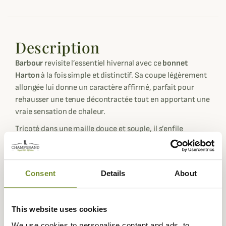
Description
Barbour
revisite l’essentiel hivernal avec ce
bonnet
Harton
à la fois simple et distinctif. Sa coupe légèrement
allongée lui donne un caractère affirmé, parfait pour
rehausser une tenue décontractée tout en apportant une
vraie sensation de chaleur.
Tricoté dans une maille douce et souple, il s’enfile
facilement et reste confortable toute la journée. Son
étiquette cousue à l’avant, ornée d’un phare sous le
logo
Barbour
, évoque les origines maritimes de la marque, née
Consent
Details
About
sur les rives côtières de
South Shields
, au Nord-Est de
l'Angleterre.
Ce bonnet incarne un esprit urbain empreint
This website uses cookies
d’authenticité, conçu pour accompagner les journées
We use cookies to personalise content and ads, to