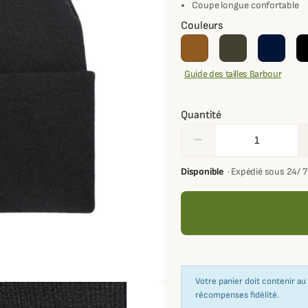
Coupe longue confortable
Couleurs
Guide des tailles Barbour
Quantité
remove
Disponible
·
Expédié sous 24/ 
Votre panier doit contenir a
récompenses fidélité.