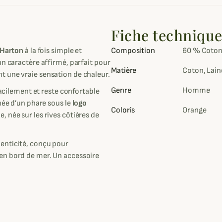
Fiche techniqu
 Harton
à la fois simple et
Composition
60 % Coton
un caractère affirmé, parfait pour
Matière
Coton, Lain
t une vraie sensation de chaleur.
Genre
Homme
facilement et reste confortable
née d’un phare sous le
logo
Coloris
Orange
, née sur les rives côtières de
enticité, conçu pour
en bord de mer. Un accessoire