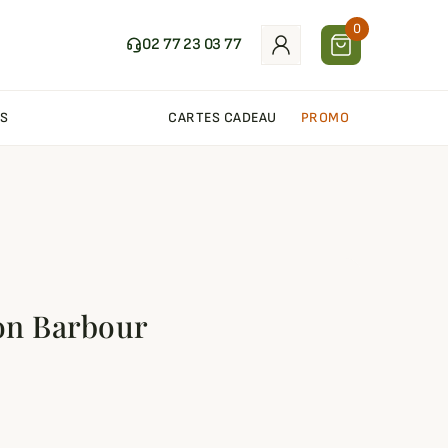
0
02 77 23 03 77
S
CARTES CADEAU
PROMO
on Barbour