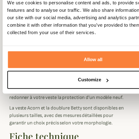
confort idéal pour vos sorties extérieures.
We use cookies to personalise content and ads, to provide s
features and to analyse our traffic. We also share informatio
La doublure matelassée Betty, doublée polaire, apporte
our site with our social media, advertising and analytics pa
un véritable gain thermique pour affronter les
combine it with other information that you’ve provided to them
températures plus froides. Polyvalente, elle peut se
collected from your use of their services.
porter seule en mi-saison ou être zippée directement à
l’intérieur de la veste Acorn grâce au système prévu à cet
effet. Deux poches accessibles complètent ce gilet pensé
pour un usage quotidien confortable.
Allow all
Pour entretenir efficacement votre veste, le pack inclut
un flacon d’huile Barbour destiné à raviver
Customize
l’imperméabilité du coton huilé. Après un passage au
bain-marie, il suffit de l’appliquer au pinceau pour
redonner à votre veste la protection d’un modèle neuf.
La veste Acorn et la doublure Betty sont disponibles en
plusieurs tailles, avec des mesures détaillées pour
garantir un choix précis selon votre morphologie.
Fiche technique