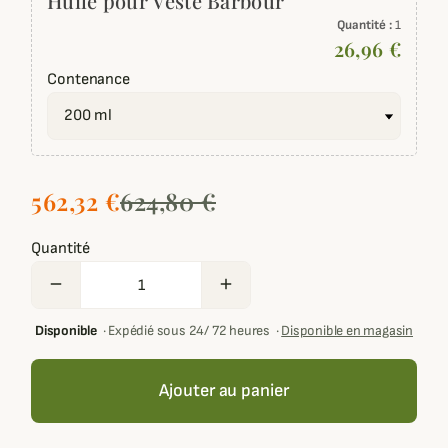
Huile pour Veste Barbour
Quantité :
1
26,96 €
Contenance
562,32 €
624,80 €
Quantité
remove
add
Disponible
·
Expédié sous 24/ 72 heures
·
Disponible en magasin
Ajouter au panier