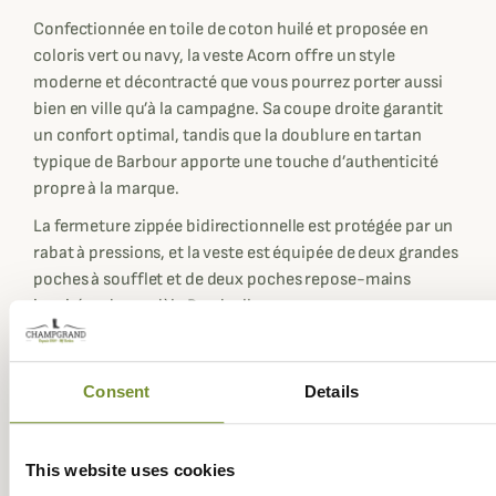
Confectionnée en toile de coton huilé et proposée en
coloris vert ou navy, la veste Acorn offre un style
moderne et décontracté que vous pourrez porter aussi
bien en ville qu’à la campagne. Sa coupe droite garantit
un confort optimal, tandis que la doublure en tartan
typique de Barbour apporte une touche d’authenticité
propre à la marque.
La fermeture zippée bidirectionnelle est protégée par un
rabat à pressions, et la veste est équipée de deux grandes
poches à soufflet et de deux poches repose-mains
inspirées du modèle Beadnell.
La capuche Lightweight assortie vient compléter ce pack
pour vous offrir une protection efficace face aux
Consent
Details
intempéries. Sa construction légère et sa coupe
généreuse permettent de la porter facilement par-
dessus un chapeau. Son bord flexible ajustable optimise
This website uses cookies
la visibilité même en cas de mauvais temps, offrant un