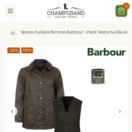
0
Vestes huilées femme Barbour
Pack Veste huilée Ac
-10%
PACK
chevron_left
chevron_right