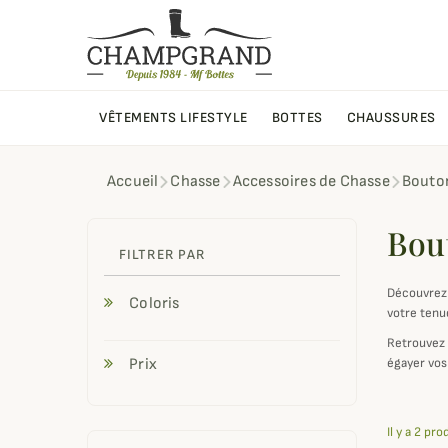
VÊTEMENTS LIFESTYLE
BOTTES
CHAUSSURES
Accueil
Chasse
Accessoires de Chasse
Bouto
Bou
FILTRER PAR
Découvrez 
Coloris
votre tenu
Retrouvez 
Prix
égayer vos
Il y a 2 pro