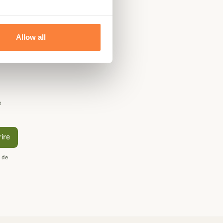
Allow all
e
rire
 de