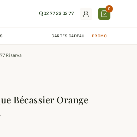
0
02 77 23 03 77
S
CARTES CADEAU
PROMO
77 Riserva
que Bécassier Orange
a