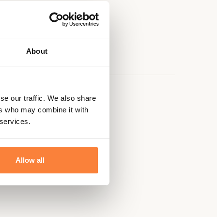
About
se our traffic. We also share
e
ers who may combine it with
 services.
Allow all