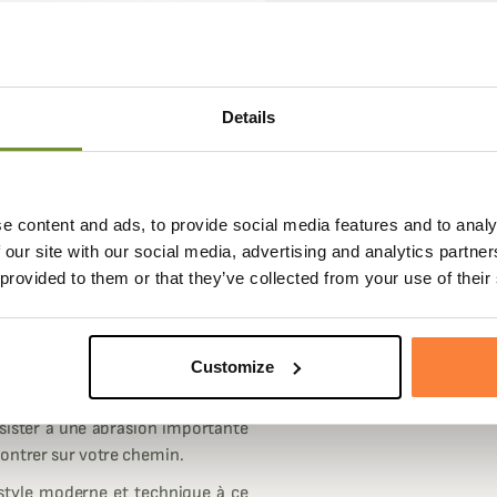
Details
e content and ads, to provide social media features and to analy
Fiche techniqu
 our site with our social media, advertising and analytics partn
et bien pensé pour la chasse de la
Coloris
Orange
 provided to them or that they’ve collected from your use of their
'un double carnier vous permettant
journée.
rps afin d'éviter un accrochage
Customize
 autre chose.
ésister à une abrasion importante
contrer sur votre chemin.
 style moderne et technique à ce