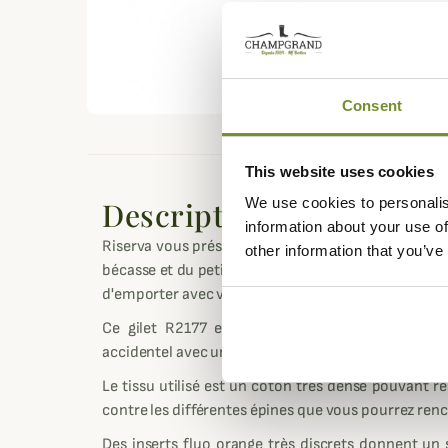
Consent
This website uses cookies
We use cookies to personalis
Description
information about your use of
Riserva vous présente le gilet R2177 très complet 
other information that you’ve
bécasse et du petit gibier en général. Il est doté d
d'emporter avec vous le nécessaire pour une belle 
Ce gilet R2177 est taillé au plus proche du co
accidentel avec une mauvaise ronce, un barbelé ou
Le tissu utilisé est un coton très dense pouvant r
contre les différentes épines que vous pourrez ren
Des inserts fluo orange très discrets donnent un