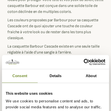
casquette Barbour est conçue dans une solide toile de
coton déclinée en de multiples coloris.
Les couleurs proposées par Barbour pour sa casquette
Cascade ont de quoi ajouter une touche de couleur
fraiche à votre look ou de rester dans les tons plus
classique.
La casquette Barbour Cascade existe en une seule taille
réglable à l'aide d'une sangle à l'arrière.
Fiche technique
Matières
100% Coton
Consent
Details
About
Composition
100% Coton
Coloris
Beige, Bleu, Gris, Noir, Rose, Rouge,
This website uses cookies
Vert
We use cookies to personalise content and ads, to
Matière
Coton
provide social media features and to analyse our traffic.