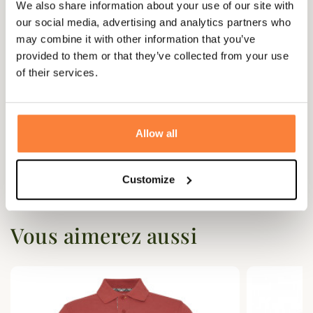
We also share information about your use of our site with
Genre
Mixte
our social media, advertising and analytics partners who
may combine it with other information that you’ve
provided to them or that they’ve collected from your use
of their services.
Questions (FAQs)
Questions (FAQs)
Allow all
Poser une question
Customize
Vous aimerez aussi