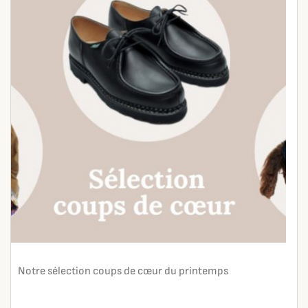
Notre sélection coups de cœur du printemps
En lire plus
search