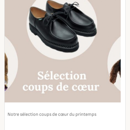
Notre sélection coups de cœur du printemps
En lire plus
search