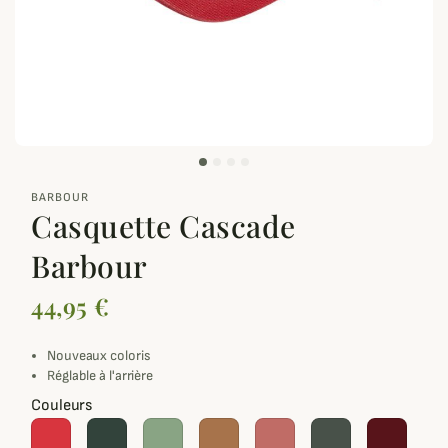
zoom_out_map
BARBOUR
Casquette Cascade
Barbour
44,95 €
Nouveaux coloris
Réglable à l'arrière
Couleurs