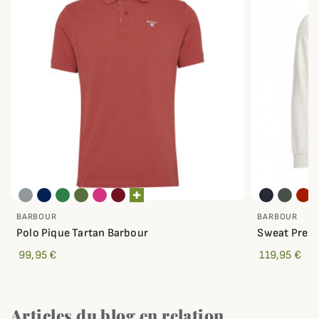
BARBOUR
BARBOUR
Polo Pique Tartan Barbour
Sweat Prep 
99,95 €
119,95 €
Articles du blog en relation