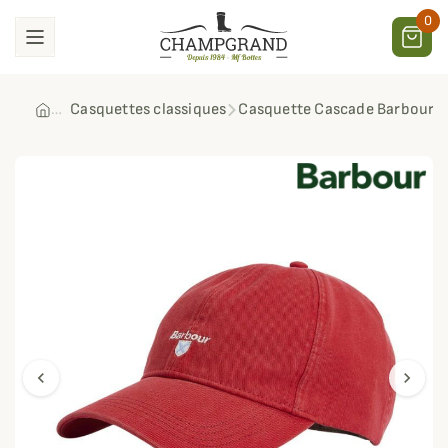
0
Casquettes classiques
Casquette Cascade Barbour
chevron_left
chevron_right