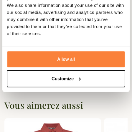
Matière
Coton
We also share information about your use of our site with
Genre
Mixte
our social media, advertising and analytics partners who
may combine it with other information that you’ve
provided to them or that they’ve collected from your use
of their services.
Questions (FAQs)
Questions (FAQs)
Allow all
Poser une question
Customize
Vous aimerez aussi