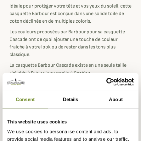
Idéale pour protéger votre tête et vos yeux du soleil, cette
casquette Barbour est conçue dans une solide toile de
coton déclinée en de multiples coloris.
Les couleurs proposées par Barbour pour sa casquette
Cascade ont de quoi ajouter une touche de couleur
fraiche à votre look ou de rester dans les tons plus
classique.
La casquette Barbour Cascade existe en une seule taille
réglable à l'aide d'une sangle à l'arrière.
Fiche technique
Matières
100% Coton
Consent
Details
About
Composition
100% Coton
Coloris
Beige, Bleu, Gris, Noir, Rose, Rouge,
This website uses cookies
Vert
We use cookies to personalise content and ads, to
provide social media features and to analyse our traffic.