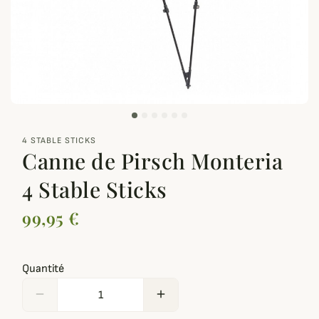
zoom_out_map
4 STABLE STICKS
Canne de Pirsch Monteria
4 Stable Sticks
99,95 €
Quantité
remove
add