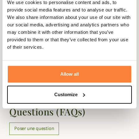
We use cookies to personalise content and ads, to
de terrain où vous vous situez. Par exemple lorsque votre
provide social media features and to analyse our traffic.
poste est en bas d'une colline vous ajusterez la canne de
We also share information about your use of our site with
pirsch pour que la crosse soit plus basse que le canon ou
our social media, advertising and analytics partners who
inversement. Elle peut aussi être utilisée lorsque que
may combine it with other information that you’ve
vous êtes assis pour une meilleure précision.
provided to them or that they’ve collected from your use
La canne de Prisch Monteria 4 Stable Stick est composée
of their services.
d'un seul élément pour la ranger plus facilement dans un
sac à dos.
Allow all
Questions (FAQs)
Customize
Questions (FAQs)
Poser une question