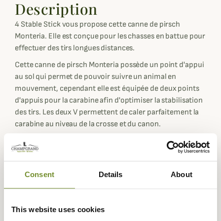
Description
4 Stable Stick vous propose cette canne de pirsch
Monteria. Elle est conçue pour les chasses en battue pour
effectuer des tirs longues distances.
Cette canne de pirsch Monteria possède un point d'appui
au sol qui permet de pouvoir suivre un animal en
mouvement, cependant elle est équipée de deux points
d'appuis pour la carabine afin d'optimiser la stabilisation
des tirs. Les deux V permettent de caler parfaitement la
carabine au niveau de la crosse et du canon.
La canne de pirsch Monteria 4 Stable Stick est
confectionnée avec un mélange d'aluminium 7075 T6 et
de nylon renforcé à la fibre de verre pour vous offrir une
Consent
Details
About
canne de pirsch résistante et légère avec un poids de 360
grammes.
Cette canne de Pirsch 4 Stable Stick est réglable de 75 à
This website uses cookies
165 cm pour l'ajuster parfaitement en fonction du type