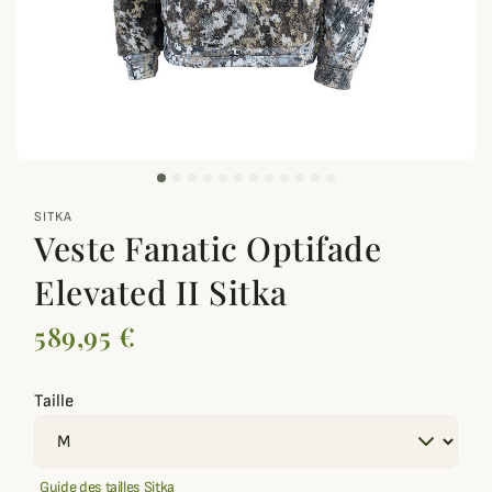
zoom_out_map
SITKA
Veste Fanatic Optifade
Elevated II Sitka
589,95 €
Taille
Guide des tailles Sitka