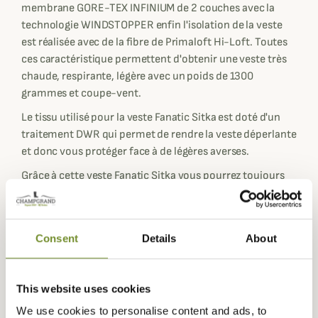
membrane GORE-TEX INFINIUM de 2 couches avec la
technologie WINDSTOPPER enfin l'isolation de la veste
est réalisée avec de la fibre de Primaloft Hi-Loft. Toutes
ces caractéristique permettent d'obtenir une veste très
chaude, respirante, légère avec un poids de 1300
grammes et coupe-vent.
Le tissu utilisé pour la veste Fanatic Sitka est doté d'un
traitement DWR qui permet de rendre la veste déperlante
et donc vous protéger face à de légères averses.
Grâce à cette veste Fanatic Sitka vous pourrez toujours
apporter l'équipement essentiel à la chasse à l'arc. La
veste dispose une poche zippée sur le devant pour ranger
vos effets personnels et pour garder à disposition
Consent
Details
About
rapidement un télémètre laser... la veste est dotée d'un
poche sur le torse.
Conçue pour les archers la veste Fanatic Sitka est
This website uses cookies
dotée au niveau du col de pressions magnétiques qui
We use cookies to personalise content and ads, to