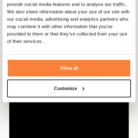
permettent de faire passer une sangle d'un harnais de
provide social media features and to analyse our traffic.
sécurité. De plus la manche manche gauche de la veste
We also share information about your use of our site with
est confectionnée avec un tissu lisse et non en molleton
our social media, advertising and analytics partners who
comme le reste de la veste pour éviter que la corde de
may combine it with other information that you’ve
l'arc ne frotte sur la manche.
provided to them or that they’ve collected from your use
Conçue avec l'Optifade Elevated II vous pourrez associer
of their services.
la veste Fanatic Sitka avec les autres produits Sitka dotés
de
l'Optifade Elevated II.
Allow all
Customize