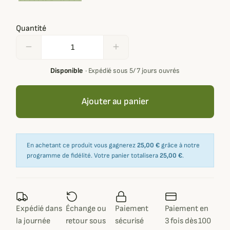
Quantité
remove
add
Disponible
·
Expédié sous 5/ 7 jours ouvrés
Ajouter au panier
En achetant ce produit vous gagnerez
25,00 €
grâce à notre
programme de fidélité. Votre panier totalisera
25,00 €
.
Expédié dans
Échange ou
Paiement
Paiement en
la journée
retour sous
sécurisé
3 fois dès 100