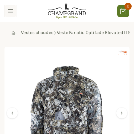
0
Vestes chaudes
Veste Fanatic Optifade Elevated II Si
chevron_left
chevron_right