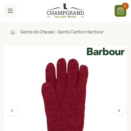
0
Gants de Chasse
Gants Carlton Barbour
chevron_left
chevron_right