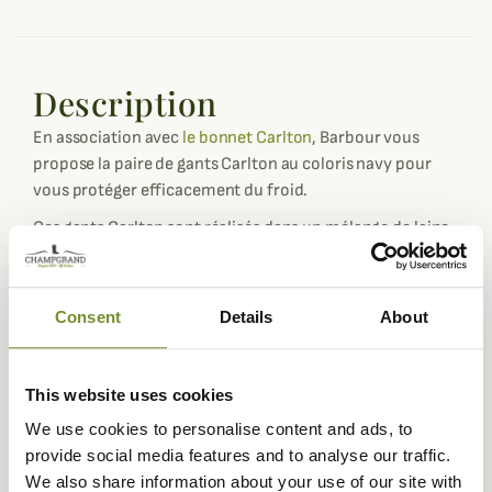
Description
En association avec
le bonnet Carlton
, Barbour vous
propose la paire de gants Carlton au coloris navy pour
vous protéger efficacement du froid.
Ces gants Carlton sont réalisés dans un mélange de laine
avec une doublure en micropolaire pour vous garantir
une tenue au chaud de vos mains lors de vos balades dès
l'arrivée de l'hiver.
Consent
Details
About
Une étiquette en cuir brossé est cousue au niveau du
poignet sur les gants pour ramener une touche subtile
This website uses cookies
d'élégance et d'authenticité.
We use cookies to personalise content and ads, to
Fiche technique
provide social media features and to analyse our traffic.
Doublure
100% Polyester, Polaire
We also share information about your use of our site with