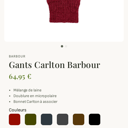
zoom_out_map
BARBOUR
Gants Carlton Barbour
64,95 €
Mélange de laine
Doublure en micropolaire
Bonnet Carlton
à associer
Couleurs