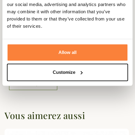
our social media, advertising and analytics partners who
Matière
80% laine / 20% polyamide
may combine it with other information that you’ve
provided to them or that they’ve collected from your use
Coloris
Bleu, Gris, Vert
of their services.
Questions (FAQs)
Allow all
Questions (FAQs)
Customize
Poser une question
Vous aimerez aussi