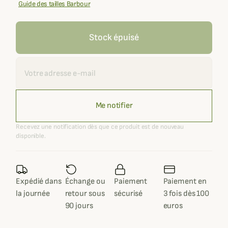
Guide des tailles Barbour
Stock épuisé
Recevoir une alerte
Me notifier
Recevez une notification dès que ce produit est de nouveau
disponible.
Expédié dans
Échange ou
Paiement
Paiement en
la journée
retour sous
sécurisé
3 fois dès 100
90 jours
euros