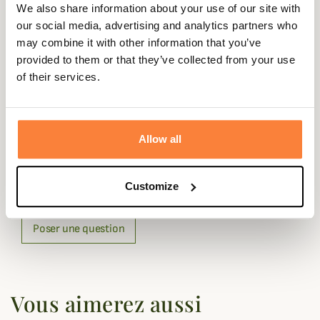
We also share information about your use of our site with
Doublure
100% Polyester, Polaire
our social media, advertising and analytics partners who
may combine it with other information that you’ve
Matière
80% laine / 20% polyamide
provided to them or that they’ve collected from your use
of their services.
Coloris
Bleu, Gris, Vert
Allow all
Questions (FAQs)
Questions (FAQs)
Customize
Poser une question
Vous aimerez aussi