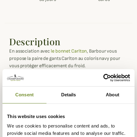
Description
En association avec
le bonnet Carlton
, Barbour vous
propose la paire de gants Carlton au coloris navy pour
vous protéger efficacement du froid.
Ces gants Carlton sont réalisés dans un mélange de laine
avec une doublure en micropolaire pour vous garantir
une tenue au chaud de vos mains lors de vos balades dès
Consent
Details
About
l'arrivée de l'hiver.
Une étiquette en cuir brossé est cousue au niveau du
poignet sur les gants pour ramener une touche subtile
This website uses cookies
d'élégance et d'authenticité.
We use cookies to personalise content and ads, to
Fiche technique
provide social media features and to analyse our traffic.