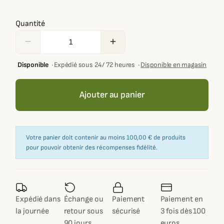
Quantité
remove
add
Disponible
·
Expédié sous 24/ 72 heures
·
Disponible en magasin
Ajouter au panier
Votre panier doit contenir au moins 100,00 € de produits
pour pouvoir obtenir des récompenses fidélité.
Expédié dans
Échange ou
Paiement
Paiement en
la journée
retour sous
sécurisé
3 fois dès 100
90 jours
euros