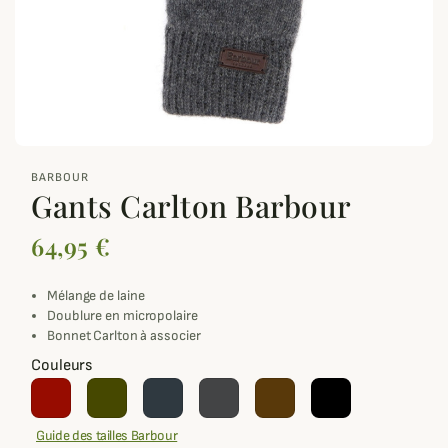
zoom_out_map
BARBOUR
Gants Carlton Barbour
64,95 €
Mélange de laine
Doublure en micropolaire
Bonnet Carlton
à associer
Couleurs
Guide des tailles Barbour