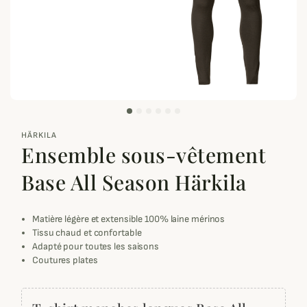
zoom_out_map
HÄRKILA
Ensemble sous-vêtement
Base All Season Härkila
Matière légère et extensible 100% laine mérinos
Tissu chaud et confortable
Adapté pour toutes les saisons
Coutures plates