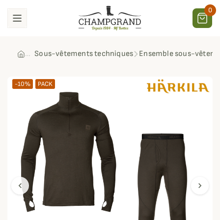
0
Sous-vêtements techniques
Ensemble sous-vêtemen
-10%
PACK
chevron_left
chevron_right