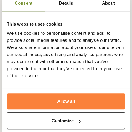
Consent
Details
About
287,86 €
319,85 €
This website uses cookies
Quantité
We use cookies to personalise content and ads, to
provide social media features and to analyse our traffic.
remove
add
We also share information about your use of our site with
Disponible
·
Expédié sous 5/ 7 jours ouvrés
our social media, advertising and analytics partners who
may combine it with other information that you’ve
provided to them or that they’ve collected from your use
Ajouter au panier
of their services.
En achetant ce produit vous gagnerez
10,00 €
grâce à notre
Allow all
programme de fidélité. Votre panier totalisera
10,00 €
.
Customize