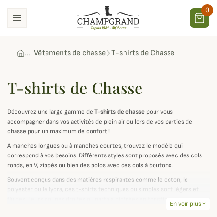
0
Vêtements de chasse
T-shirts de Chasse
T-shirts de Chasse
Découvrez une large gamme de
T-shirts de chasse
pour vous
accompagner dans vos activités de plein air ou lors de vos parties de
chasse pour un maximum de confort !
A manches longues ou à manches courtes, trouvez le modèle qui
correspond à vos besoins. Différents styles sont proposés avec des cols
ronds, en V, zippés ou bien des polos avec des cols à boutons.
Souvent conçus dans des matières respirantes comme le coton, le
polyester ou le lycra, ces t-shirts techniques ou simples sont légers et
fluides. Leurs coupes droites ou parfois cintrées en fonction des marques
En voir plus
expand_more
et des modèles assurent une parfaite liberté de mouvements et un haut