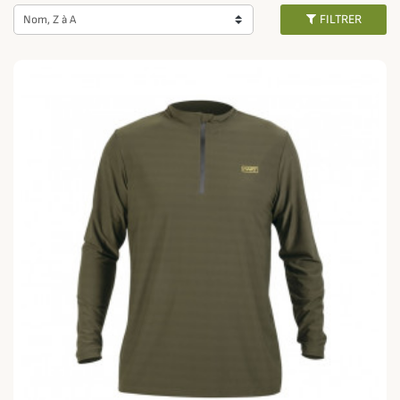
niveau de confort.
FILTRER
Nom, Z à A
Portez votre t-shirt de chasse préféré avec un
pull de chasse
et un
gilet
matelassé
lorsque la météo est clémente ou bien sous un
ensemble de
chasse
par temps plus froid.
De couleur unie, à motif camouflage ou avec logo, choisissez un haut qui
vous ressemble et qui vous permet d'évoluer dans les meilleures
conditions quel que soit votre type de
chasse
.