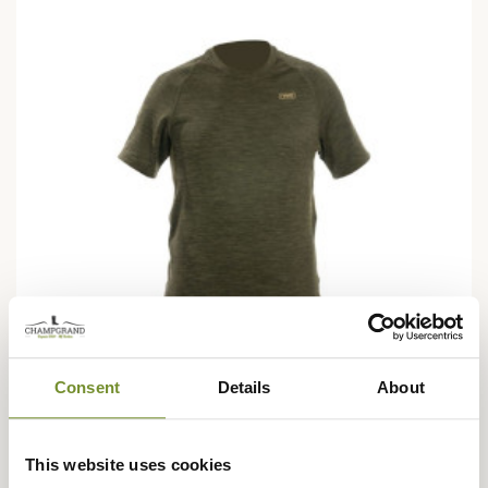
Consent
Details
About
HART
This website uses cookies
T-Shirt Trail-S Hart