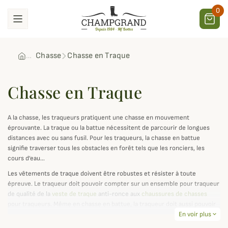
0
Chasse
Chasse en Traque
Chasse en Traque
A la chasse, les traqueurs pratiquent une chasse en mouvement
éprouvante. La traque ou la battue nécessitent de parcourir de longues
distances avec ou sans fusil. Pour les traqueurs, la chasse en battue
signifie traverser tous les obstacles en forêt tels que les ronciers, les
cours d’eau…
Les vêtements de traque doivent être robustes et résister à toute
épreuve. Le traqueur doit pouvoir compter sur un ensemble pour traqueur
de qualité de la
veste de traque
anti-ronce aux
chaussures de chasses
pour traqueurs. Même en chasse en battue, la traqueur doit aussi pouvoir
compter sur sa sécurité et être visible des autres chasseurs avec des
En voir plus
expand_more
vêtements fluo pour la traque.