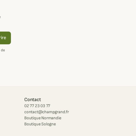
e
rire
 de
Contact
02 77 23 03 77
contact@champgrand.fr
Boutique Normandie
Boutique Sologne