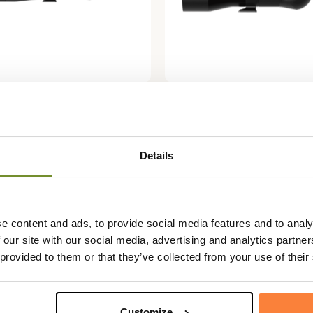
ICS
KITE OPTICS
-vue SP 85 HD Kite
Longue-vue KSP 80 HD Ki
Optics
00 €
2 750,00 €
Details
-2 de 2 article(s)
e content and ads, to provide social media features and to analy
 our site with our social media, advertising and analytics partn
 provided to them or that they’ve collected from your use of their
Customize