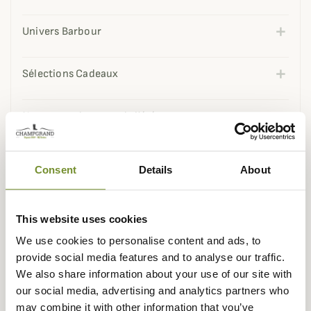
Univers Barbour
Sélections Cadeaux
Nos coups de coeur de l'été
Nos best-sellers
Consent
Details
About
Fête des Pères
This website uses cookies
We use cookies to personalise content and ads, to
Sélection de printemps
provide social media features and to analyse our traffic.
We also share information about your use of our site with
Nouveautés Harkila
our social media, advertising and analytics partners who
may combine it with other information that you’ve