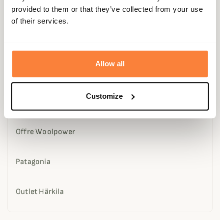
provided to them or that they’ve collected from your use
Utilisations par usage
of their services.
Services
Allow all
Seconde Main
Customize
La sélection spéciale d'Alec
Offre Woolpower
Patagonia
Outlet Härkila