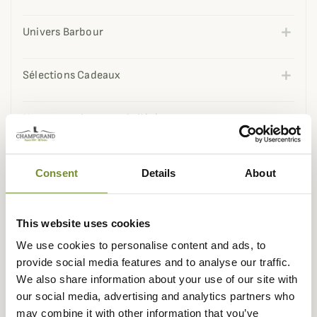
Univers Barbour
Sélections Cadeaux
Nos coups de coeur de l'été
Nos best-sellers
Consent
Details
About
Fête des Pères
This website uses cookies
We use cookies to personalise content and ads, to
Sélection de printemps
provide social media features and to analyse our traffic.
We also share information about your use of our site with
Nouveautés Harkila
our social media, advertising and analytics partners who
may combine it with other information that you’ve