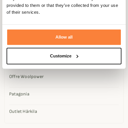
provided to them or that they’ve collected from your use
Utilisations par usage
of their services.
Services
Allow all
Seconde Main
Customize
La sélection spéciale d'Alec
Offre Woolpower
Patagonia
Outlet Härkila