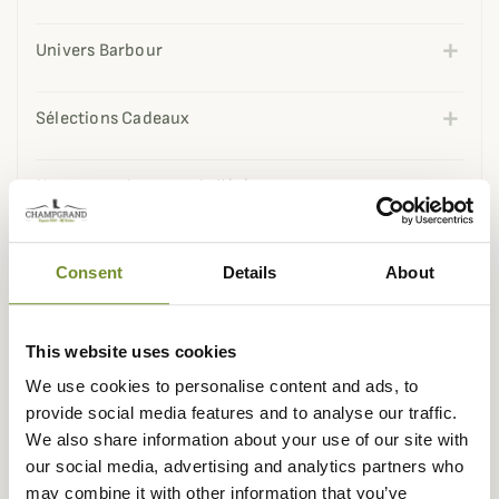
Univers Barbour
Sélections Cadeaux
Nos coups de coeur de l'été
Nos best-sellers
Consent
Details
About
Fête des Pères
This website uses cookies
We use cookies to personalise content and ads, to
Sélection de printemps
provide social media features and to analyse our traffic.
We also share information about your use of our site with
Nouveautés Harkila
our social media, advertising and analytics partners who
may combine it with other information that you’ve