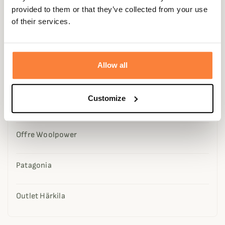
provided to them or that they’ve collected from your use
Utilisations par usage
of their services.
Services
Allow all
Seconde Main
Customize
La sélection spéciale d'Alec
Offre Woolpower
Patagonia
Outlet Härkila